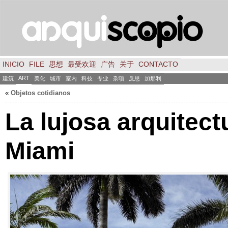
INICIO
FILE
思想
最受欢迎
广告
关于
CONTACTO
ART
建筑
美化
城市
室内
科技
专业
杂项
反思
加那利
«
Objetos cotidianos
La lujosa arquitect
Miami