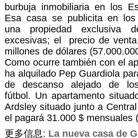
burbuja inmobiliaria en los E
Esa casa se publicita en lo
una propiedad exclusiva d
excesivas
;
el precio de venta
millones de dólares
(57.000.00
Como ocurre también con el a
ha alquilado Pep Guardiola par
de descanso alejado de lo
fútbol
.
Un apartamento situado 
Ardsley situado junto a Centra
el pagará
31.000 $
mensuales
更多信息:
La nueva casa de G