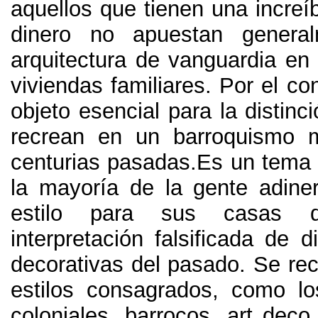
aquellos que tienen una increí
dinero no apuestan genera
arquitectura de vanguardia en 
viviendas familiares
.
Por el con
objeto esencial para la distinc
recrean en un barroquismo 
centurias pasadas.Es un tema 
la mayoría de la gente adin
estilo para sus casas
interpretación falsificada de d
decorativas del pasado
.
Se re
estilos consagrados
,
como lo
coloniales
,
barrocos
,
art deco