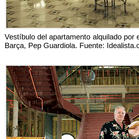
Vestíbulo del apartamento alquilado por 
Barça
,
Pep Guardiola
. Fuente:
Idealista