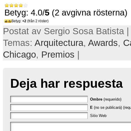
Betyg: 4.0/
5
(2 avgivna rösterna)
Betyg:
+2
(från 2 röster)
Postat av Sergio Sosa Batista | 
Temas:
Arquitectura
,
Awards
,
C
Chicago
,
Premios
|
Deja har respuesta
Ombre
(requerido)
E
(no se publicará) (requ
Sitio Web