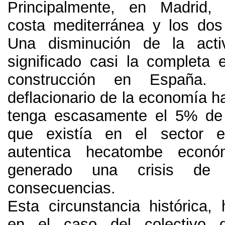
Principalmente
,
en Madrid
,
costa mediterránea y los dos 
Una disminución de la act
significado casi la completa e
construcción en España
deflacionario de la economía h
tenga escasamente el
5%
de
que existía en el sector 
autentica hecatombe econ
generado una crisis de i
consecuencias
.
Esta circunstancia histórica
,
en el caso del colectivo d