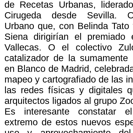
de Recetas Urbanas
,
liderad
Cirugeda desde Sevilla
.
O
Urbano que
,
con Belinda Tato
Siena dirigirían el premiado
Vallecas
.
O el colectivo Zul
catalizador de la sumamente
en Blanco de Madrid
,
celebrad
mapeo y cartografiado de las i
las redes físicas y digitales 
arquitectos ligados al grupo Z
Es interesante constatar el
extremo de estos nuevos espec
uso y aprovechamiento del