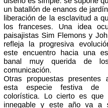
diseño es simple
:
se supone qu
un batallón de enanos de jardí
liberación de la esclavitud a 
los franceses
.
Una idea ocu
paisajistas Sim Flemons y Jo
refleja la progresiva evoluci
este encuentro hacia una es
banal muy querida de lo
comunicación
.
Otras propuestas presentes a
esta especie festiva de r
colorística
.
Lo cierto es que 
innegable y este año va a s