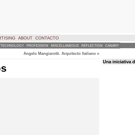
TISING
ABOUT
CONTACTO
TECHNOLOGY
PROFESSION
MISCELLANEOUS
REFLECTION
CANARY
Angelo Mangiarotti
.
Arquitecto Italiano
»
Una iniciativa 
os