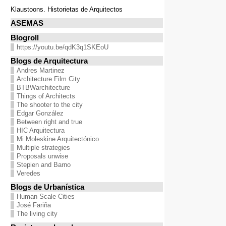
FERNANDO HIGUERAS. 1950 – 2008.
27 Febrero - 5 Mayo. Museo ICO. Madrid.
Home Futures
Algues. Paul Tahom &amp; Studio Bouroullec para
Vitra.
En el Design Museum de Londres.
Until 26/03/2019
Arquitecta
Del comic "Actor aspirante" de Max Vento (2013)