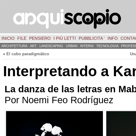
INICIO
FILE
PENSIERO
I PIÙ LETTI
PUBBLICITA '
INFO
CONTA
ARCHITETTURA
ART
LANDSCAPING
URBAN
INTERNI
TECNOLOGIA
PROFES
«
El cubo paradigmático
Un
Interpretando a Kar
La danza de las letras en Ma
Por Noemi Feo Rodríguez