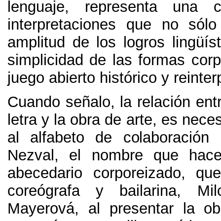
lenguaje
,
representa una c
interpretaciones que no sól
amplitud de los logros lingüíst
simplicidad de las formas cor
juego abierto histórico y reinte
Cuando señalo
,
la relación ent
letra y la obra de arte
,
es neces
al alfabeto de colaboración
Nezval
,
el nombre que hace
abecedario corporeizado
,
que
coreógrafa y bailarina
,
Mi
Mayerová
,
al presentar la o