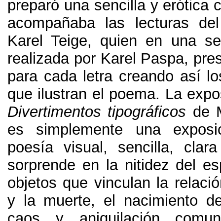
preparó una sencilla y erótica 
acompañaba las lecturas del
Karel Teige
,
quien en una se
realizada por Karel Paspa
,
pre
para cada letra creando así lo
que ilustran el poema
.
La expo
Divertimentos tipográficos
de 
es simplemente una exposi
poesía visual
,
sencilla
,
clar
sorprende en la nitidez del es
objetos que vinculan la relació
y la muerte
,
el nacimiento de
caos y aniquilación comuni