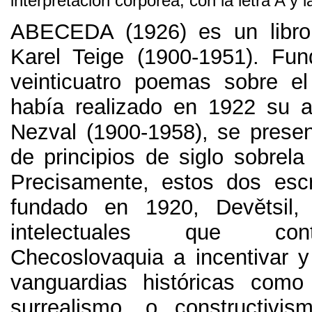
interpretación corpórea
,
con la letra A y 
ABECEDA
(1926)
es un libr
Karel Teige
(1900-1951).
Fun
veinticuatro poemas sobre el
había realizado en
1922
su a
Nezval
(1900-1958),
se presen
de principios de siglo sobrel
Precisamente
,
estos dos escr
fundado en
1920,
Devětsil
intelectuales que con
Checoslovaquia a incentivar y
vanguardias históricas com
surrealismo
,
o constructivis