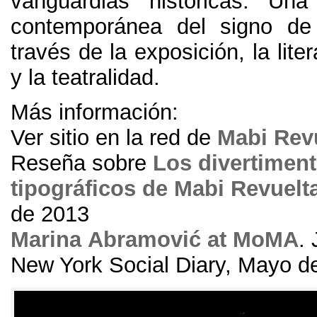
vanguardias históricas
.
Una 
contemporánea del signo de
través de la exposición
,
la lite
y la teatralidad
.
Más información:
Ver sitio en la red de
Mabi Rev
Reseña sobre
Los divertimen
tipográficos de Mabi Revuelt
de
2013
Marina Abramović at MoMA
.
New York Social Diary
,
Mayo d