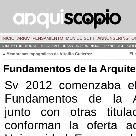
INICIO
ARKIV
PENSAMIENTO
MEN DU SETT
ANNONSERING
O
ARKITEKTUR
KONST
PAISAJISMO
URBAN
INTERIORISMO
TEKNOLOGI
PROF
«
Membranas topográficas de Virgilio Gutiérrez
El 
Fundamentos de la Arquite
Sv 2012
comenzaba e
Fundamentos de la Ar
junto con otras titul
conforman la oferta a