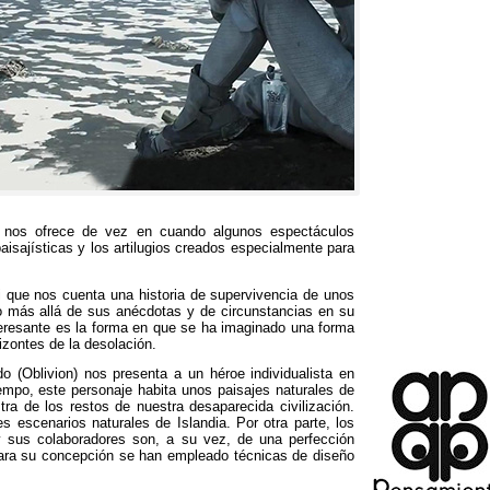
to nos ofrece de vez en cuando algunos espectáculos
isajísticas y los artilugios creados especialmente para
ki que nos cuenta una historia de supervivencia de unos
ro más allá de sus anécdotas y de circunstancias en su
eresante es la forma en que se ha imaginado una forma
izontes de la desolación.
o (Oblivion) nos presenta a un héroe individualista en
empo, este personaje habita unos paisajes naturales de
ra de los restos de nuestra desaparecida civilización.
es escenarios naturales de Islandia. Por otra parte, los
y sus colaboradores son, a su vez, de una perfección
paara su concepción se han empleado técnicas de diseño