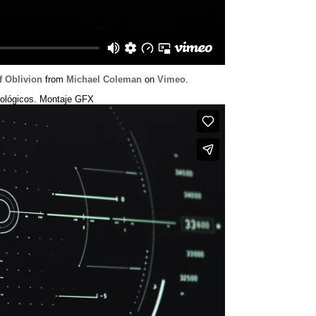
 Oblivion
from
Michael Coleman
on
Vimeo
.
nológicos. Montaje GFX