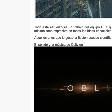
Todo este esfuerzo es un trabajo del equipo GFX qu
minimalismo expresivo en todas las ideas espaciales
Aquellos a los que le guste la ficción pseudo científic
El sonido y la música de Oblivion