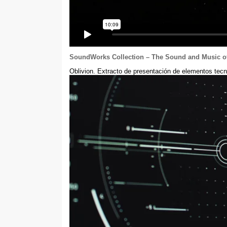
SoundWorks Collection – The Sound and Music of
Oblivion. Extracto de presentación de elementos tec