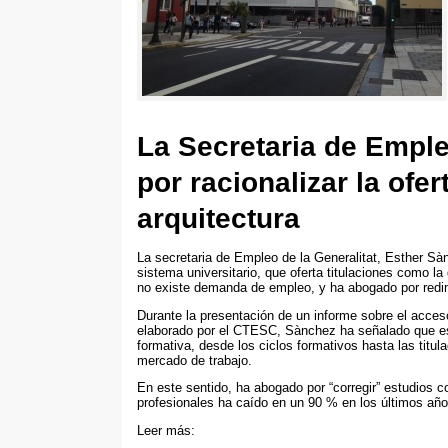
La Secretaria de Empl
por racionalizar la ofe
arquitectura
La secretaria de Empleo de la Generalitat
,
Esther Sà
sistema universitario
,
que oferta titulaciones como la 
no existe demanda de empleo
,
y ha abogado por redi
Durante la presentación de un informe sobre el acces
elaborado por el CTESC
,
Sànchez ha señalado que e
formativa
,
desde los ciclos formativos hasta las titul
mercado de trabajo
.
En este sentido
,
ha abogado por
“
corregir
”
estudios c
profesionales ha caído en un
90 %
en los últimos añ
Leer más
: