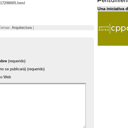
/17298005.html
Una iniciativa 
 Temas:
Arquitectura
|
mbre
(requerido)
no se publicará) (requerido)
tio Web