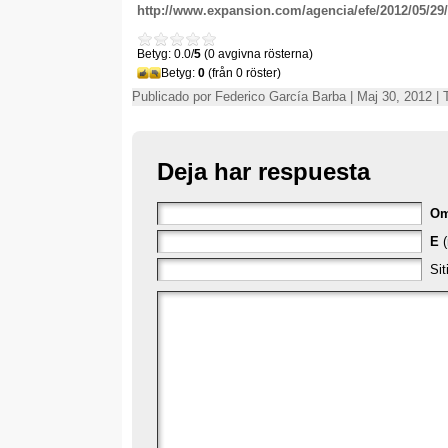
http://www.expansion.com/agencia/efe/2012/05/29
Betyg: 0.0/
5
(0 avgivna rösterna)
Betyg:
0
(från 0 röster)
Publicado por Federico García Barba | Maj 30, 2012 |
Deja har respuesta
O
E
(
Si