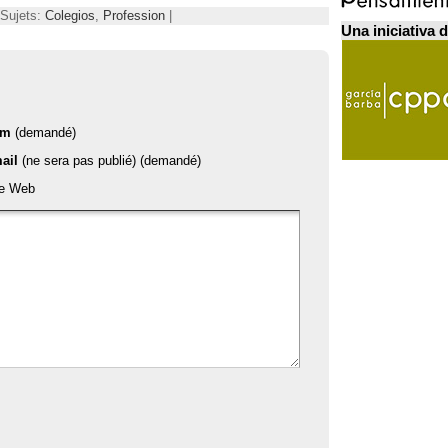
 Sujets:
Colegios
,
Profession
|
Una iniciativa 
om
(demandé)
ail
(ne sera pas publié) (demandé)
te Web