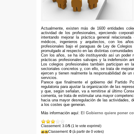
Actualmente
,
existen más de
1600
entidades col
actividad de los profesionales
,
ejerciendo corpora
intentando mejorar la práctica general relacionada
médicos
,
ingenieros y arquitectos
,
con los años
profesionales bajo el paraguas de Ley de Colegios 
promulgado al respecto en las distintas comunidade
Con los años
,
se ha ido instituyendo así un poder r
prácticas profesionales salvajes y la indefensión an
Los colegios profesionales también participan en l
sectoriales concretos y
,
con ello
,
se trata de mejorar
ejercen y tienen realmente la responsabilidad de un
servicios
.
Parece que finalmente el gobierno del Partido P
regulatoria para ajustar la organización de las repre
y que
,
según señalan
,
va a remitirse al último Con
comenta
,
se trata de estimular una mayor competenci
hacia una mayor desregulación de las actividades
,
d
a los costes que generan
.
Más información aquí
:
El Gobierno quiere poner cot
Classement: 3.0/
5
(1 le vote exprimé)
Classement:
0
(à partir de 0 votes)