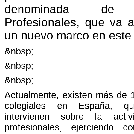
denominada de S
Profesionales
,
que va a
un nuevo marco en este 
&nbsp;
&nbsp;
&nbsp;
Actualmente
,
existen más de
1
colegiales en España
,
q
intervienen sobre la acti
profesionales
,
ejerciendo co