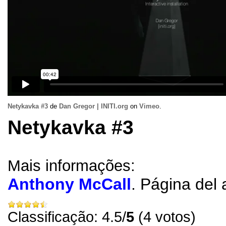
Netykavka
#3
de
Dan Gregor
|
INITI.org
on
Vimeo
.
Netykavka
#3
Mais informações:
Anthony McCall
.
Página del a
Classificação: 4.5/
5
(4 votos)