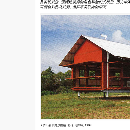
及实现威信. 强调建筑师的角色和他们的模型, 历史
可能会划伤乌托邦, 但其审美取向的崇高.
卡萨玛丽卡奥尔德顿. 格伦·马库特, 1994