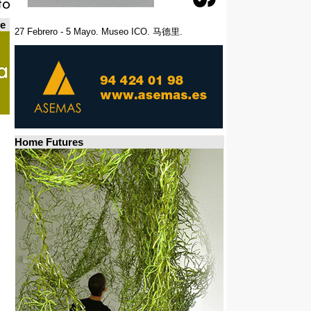
de
27 Febrero - 5 Mayo. Museo ICO. 马德里.
Home Futures