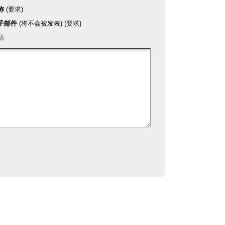
称
(要求)
子邮件
(将不会被发表) (要求)
站