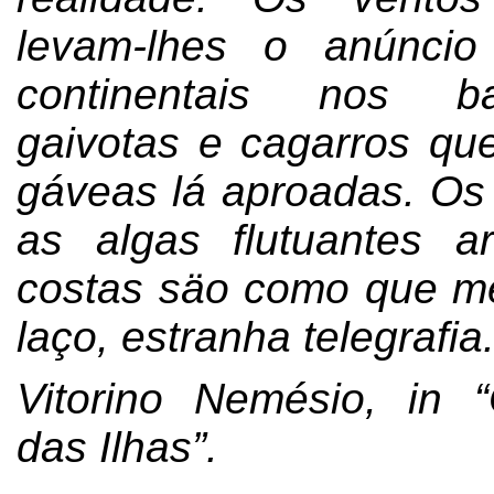
levam-lhes o anúncio
continentais nos 
gaivotas e cagarros qu
gáveas lá aproadas. Os
as algas flutuantes a
costas säo como que m
laço, estranha telegrafia.
Vitorino Nemésio, in 
das Ilhas”.