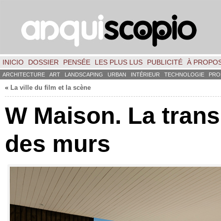
INICIO
DOSSIER
PENSÉE
LES PLUS LUS
PUBLICITÉ
À PROPO
ARCHITECTURE
ART
LANDSCAPING
URBAN
INTÉRIEUR
TECHNOLOGIE
PRO
«
La ville du film et la scène
W Maison. La tran
des murs