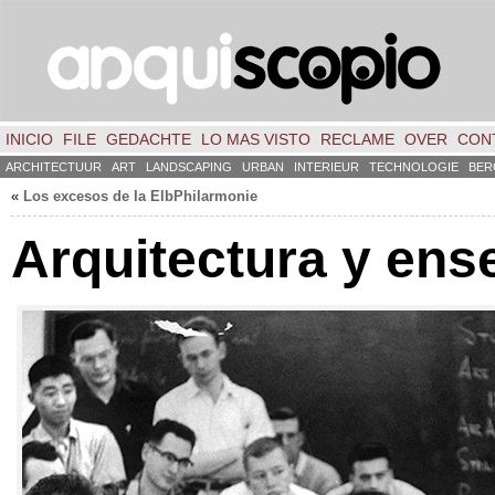
INICIO
FILE
GEDACHTE
LO MAS VISTO
RECLAME
OVER
CON
ARCHITECTUUR
ART
LANDSCAPING
URBAN
INTERIEUR
TECHNOLOGIE
BER
«
Los excesos de la ElbPhilarmonie
Arquitectura y en