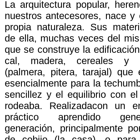
La arquitectura popular
,
heren
nuestros antecesores
,
nace y 
propia naturaleza
.
Sus materi
de ella
,
muchas veces del mis
que se construye la edificación
cal
,
madera
,
cereales y o
(
palmera
,
pitera
,
tarajal
)
que e
esencialmente para la techum
sencillez y el equilibrio con e
rodeaba
.
Realizadacon un e
práctico aprendido gene
generación
,
principalmente po
de cobijo
(
la casa
),
o para 