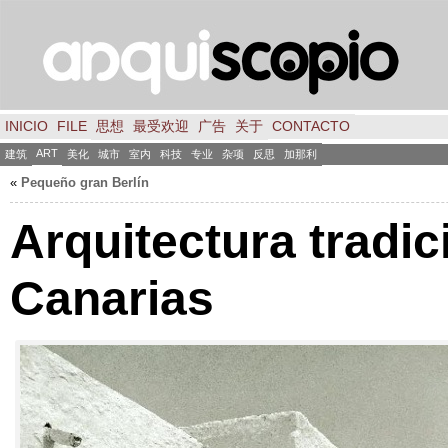
INICIO
FILE
思想
最受欢迎
广告
关于
CONTACTO
ART
建筑
美化
城市
室内
科技
专业
杂项
反思
加那利
«
Pequeño gran Berlín
Arquitectura tradic
Canarias