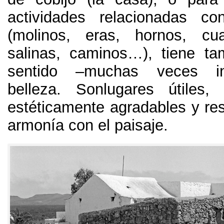
actividades relacionadas co
(
molinos
,
eras
,
hornos
,
cu
salinas
,
caminos…
),
tiene ta
sentido –muchas veces int
belleza
.
Sonlugares útiles
estéticamente agradables y re
armonía con el paisaje
.