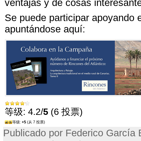
ventajas y de cosas interesant
Se puede participar apoyando e
apuntándose aquí
:
等级: 4.2/
5
(6 投票)
等级:
+5
(从 7 投票)
Publicado por Federico Garcí