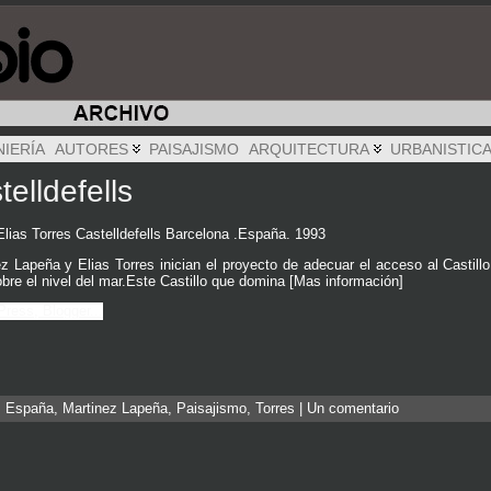
NIERÍA
AUTORES
PAISAJISMO
ARQUITECTURA
URBANISTIC
elldefells
lias Torres Castelldefells Barcelona .España. 1993
 Lapeña y Elias Torres inician el proyecto de adecuar el acceso al Castillo 
bre el nivel del mar.Este Castillo que domina [Mas información]
:
España
,
Martinez Lapeña
,
Paisajismo
,
Torres
|
Un comentario