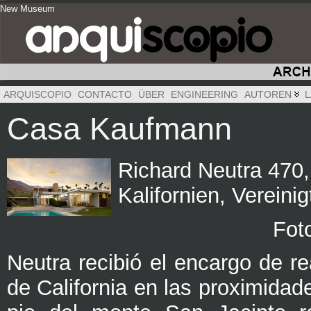
New Museum
New Museum
New Museum
ARQUISCOPIO
CONTACTO
ÜBER
ENGINEERING
AUTOREN
L
Casa Kaufmann
Richard Neutra 470,
Kalifornien, Vereini
Fot
Neutra recibió el encargo de re
de California en las proximidad