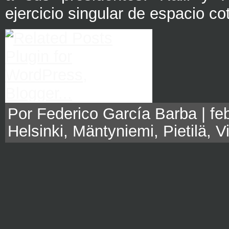
ejercicio singular de espacio co
Por Federico García Barba | feb
Helsinki
,
Mäntyniemi
,
Pietilä
,
V