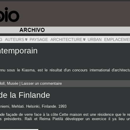
G
AUTEURS
PAYSAGE
ARCHITECTURE
URBAN
EMPLACEME
ntemporain
u sous le Kiasma, est le résultat d'un concours international d'architec
oll
,
Musée
|
Laisser un commentaire
de la Finlande
niemi, Mehlati. Helsinki, Finlande. 1993
nde façade de verre face à la côte Cette maison est une résidence que le rep
urs présidents. Raili et Reima Pietilä développer un exercice il ya lieu u