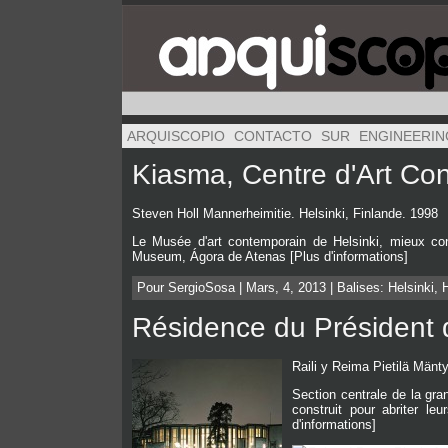
ARQUISCOPIO
CONTACTO
SUR
ENGINEERIN
Kiasma, Centre d'Art Co
Steven Holl Mannerheimitie. Helsinki, Finlande. 1998
Le Musée d'art contemporain de Helsinki, mieux conn
Museum, Ágora de Atenas [Plus d'informations]
Pour SergioSosa | Mars, 4, 2013 | Balises:
Helsinki
,
H
Résidence du Président 
Raili y Reima Pietilä Mänty
Section centrale de la gra
construit pour abriter le
d'informations]