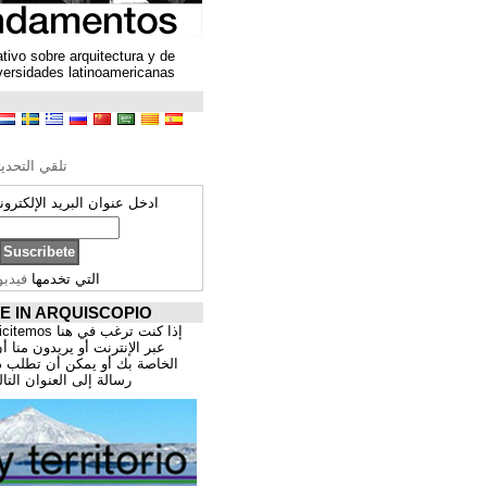
Un espacio colaborativo sobre arquitectura y de
encuentro entre universidades latinoamericanas
ترجمة محتوى
تحرير الترجمة
تلقي التحديثات ARQUISCOPIO
ادخل عنوان البريد الإلكتروني الخاص بك:
التي تخدمها
فيدبورنر
PROMOCIÓNATE IN ARQUISCOPIO
إذا كنت ترغب في هنا publicitemos موقعك, للتسوق
عبر الإنترنت أو يريدون منا أن يقدم اعمال المهنية
الخاصة بك أو يمكن أن تطلب ذلك عن طريق إرسال
رسالة إلى العنوان التالي:
correo@cppa.es