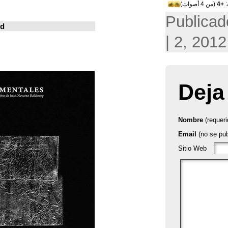
خوسيه فارينا
المدينة المعيشة
Revistas en la red
ArchDaily
Metalocus
العمارة منصة
فن البناء