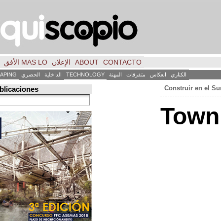
CONTACTO
ABOUT
الإعلان
MAS LO الأفق
فكر
FILE
INICIO
كاس
متفرقات
المهنة
TECHNOLOGY
الداخلية
الحضري
LANDSCAPING
ART
العمارة
Búsqueda de publicaciones