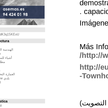
Blogroll
https://youtu.be/qdK3q1SKEoU
Blogs de Arquitectura
أندريس مارتينيز
الهندسة المعمارية فيلم مدينة
BTBWarchitecture
أشياء للمهندسين المعماريين
مطلق النار إلى المدينة
إدغار غونزاليس
بين الصواب وصحيح
العمارة التحالف الدولي للموئل
بلدي Moleskine المعمارية
استراتيجيات متعددة
مقترحات غير حكيم
Stepien أرنو
Veredes
Blogs de Urbanística
الإنسان مقياس مدن