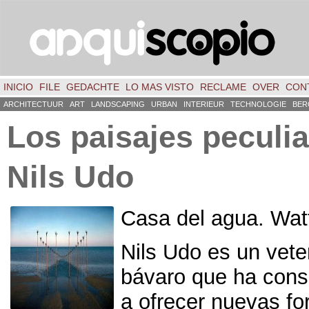
INICIO
FILE
GEDACHTE
LO MAS VISTO
RECLAME
OVER
CON
ARCHITECTUUR
ART
LANDSCAPING
URBAN
INTERIEUR
TECHNOLOGIE
BER
Los paisajes peculi
Nils Udo
Casa del agua
.
Wat
Nils Udo es un vete
bávaro que ha cons
a ofrecer nuevas f