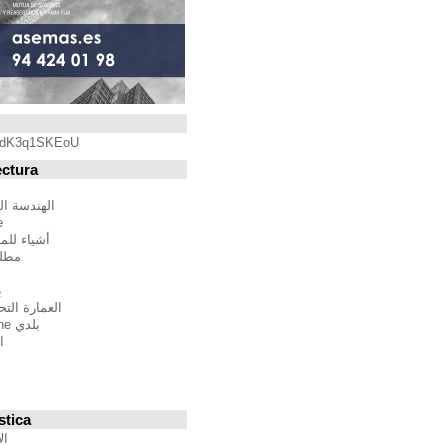
Blogroll
https://youtu.be/qdK3q1SKEoU
Blogs de Arquitectura
أندريس مارتينيز
الهندسة المعمارية فيلم مدينة
BTBWarchitecture
أشياء للمهندسين المعماريين
مطلق النار إلى المدينة
إدغار غونزاليس
بين الصواب وصحيح
العمارة التحالف الدولي للموئل
بلدي Moleskine المعمارية
استراتيجيات متعددة
مقترحات غير حكيم
Stepien أرنو
Veredes
Blogs de Urbanística
الإنسان مقياس مدن