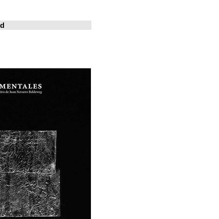
خوسيه فارينا
المدينة المعيشة
Revistas en la red
ArchDaily
Metalocus
العمارة منصة
فن البناء