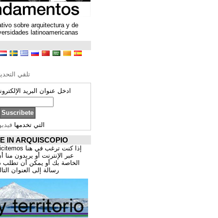
Un espacio colaborativo sobre arquitectura y de
encuentro entre universidades latinoamericanas
ترجمة محتوى
تحرير الترجمة
تلقي التحديثات ARQUISCOPIO
ادخل عنوان البريد الإلكتروني الخاص بك:
التي تخدمها
فيدبورنر
PROMOCIÓNATE IN ARQUISCOPIO
إذا كنت ترغب في هنا publicitemos موقعك, للتسوق
عبر الإنترنت أو يريدون منا أن يقدم اعمال المهنية
الخاصة بك أو يمكن أن تطلب ذلك عن طريق إرسال
رسالة إلى العنوان التالي:
correo@cppa.es