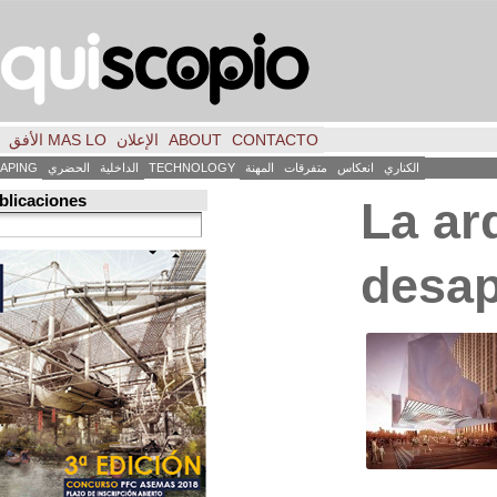
CONTACTO
ABOUT
الإعلان
MAS LO الأفق
فكر
FILE
INICIO
كاس
متفرقات
المهنة
TECHNOLOGY
الداخلية
الحضري
LANDSCAPING
ART
العمارة
Búsqueda de publicaciones