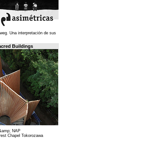
Juan Navarro Baldeweg. Una interpretación de sus
ideas espaciales.
A closer look: Sacred Buildings
Hiroshi Nakamura &amp; NAP.
Sayama Forest Chapel Tokorozawa, اليابان.
RIBA, لندن.