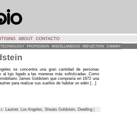
TISING
ABOUT
CONTACTO
TECHNOLOGY
PROFESSION
MISCELLANEOUS
REFLECTION
CANARY
dstein
geles se concentra una gran cantidad de personas
 al lujo ligado a las maneras más sofisticadas
.
Como
nmobiliario James Goldstein que compraría en
1972
una
utner para realizar sus sueños de habitar un edén
[...]
cs:
Lautner
,
Los Angeles
,
Sheats Goldstein
,
Dwelling
|