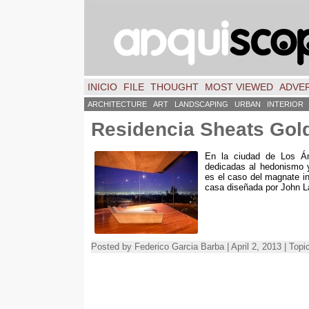
INICIO
FILE
THOUGHT
MOST VIEWED
ADVER
ARCHITECTURE
ART
LANDSCAPING
URBAN
INTERIOR
Residencia Sheats Gol
En la ciudad de Los Án
dedicadas al hedonismo y
es el caso del magnate i
casa diseñada por John La
Posted by Federico Garcia Barba | April 2, 2013 | Topi