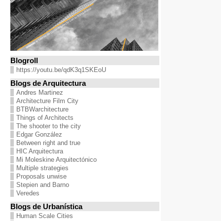
Blogroll
https://youtu.be/qdK3q1SKEoU
Blogs de Arquitectura
Andres Martinez
Architecture Film City
BTBWarchitecture
Things of Architects
The shooter to the city
Edgar González
Between right and true
HIC Arquitectura
Mi Moleskine Arquitectónico
Multiple strategies
Proposals unwise
Stepien and Barno
Veredes
Blogs de Urbanística
Human Scale Cities