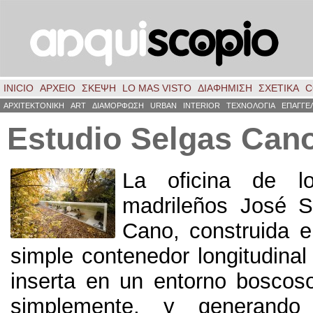
INICIO
ΑΡΧΕΙΟ
ΣΚΈΨΗ
LO MAS VISTO
ΔΙΑΦΗΜΙΣΗ
ΣΧΕΤΙΚΑ
C
ΑΡΧΙΤΕΚΤΟΝΙΚΗ
ART
ΔΙΑΜΟΡΦΩΣΗ
URBAN
INTERIOR
ΤΕΧΝΟΛΟΓΙΑ
ΕΠΑΓΓΕ
Estudio Selgas Can
La oficina de lo
madrileños José S
Cano
,
construida 
simple contenedor longitudinal
inserta en un entorno boscos
simplemente
,
y generando