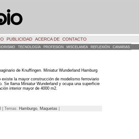
TO
PUBLICIDAD
ACERCA DE
CONTACTO
RIORISMO
TECNOLOGÍA
PROFESION
MISCELANEA
REFLEXIÓN
CANARIAS
maginario de Knuffingen. Miniatur Wunderland Hamburg
existe la mayor construcción de modelismo ferroviario
o. Se llama Miniatur Wunderland y ocupa una superficie
ción interior mayor de 4000 m2.
13 | Temas:
Hamburgo
,
Maquetas
|