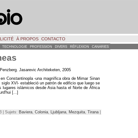
LICITÉ
À PROPOS
CONTACTO
TECHNOLOGIE
PROFESSION
DIVERS
RÉFLEXION
CANARIES
neas
 Penzberg
.
Jasarevic Architeketen
, 2005
en Constantinopla -una magnífica obra de Mimar Sinan
 siglo XVI
-
estableció un patrón de edificio que luego se
 lugares islámicos desde Asia hasta el Norte de África
rd'hui [...]
3 | Sujets:
Baviera
,
Colonia
,
Ljubljana
,
Mezquita
,
Tirana
|