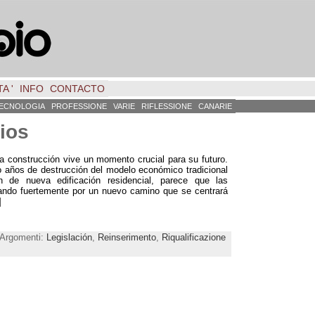
A '
INFO
CONTACTO
ECNOLOGIA
PROFESSIONE
VARIE
RIFLESSIONE
CANARIE
cios
la construcción vive un momento crucial para su futuro
.
años de destrucción del modelo económico tradicional
 de nueva edificación residencial
,
parece que las
tando fuertemente por un nuevo camino que se centrará
]
| Argomenti:
Legislación
,
Reinserimento
,
Riqualificazione