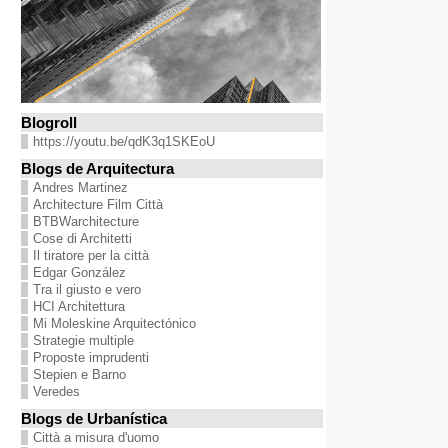
Blogroll
https://youtu.be/qdK3q1SKEoU
Blogs de Arquitectura
Andres Martinez
Architecture Film Città
BTBWarchitecture
Cose di Architetti
Il tiratore per la città
Edgar González
Tra il giusto e vero
HCI Architettura
Mi Moleskine Arquitectónico
Strategie multiple
Proposte imprudenti
Stepien e Barno
Veredes
Blogs de Urbanística
Città a misura d'uomo