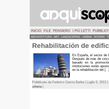
INICIO
FILE
PENSIERO
I PIÙ LETTI
PUBBLICIT
ARCHITETTURA
ART
LANDSCAPING
URBAN
INTERNI
T
Rehabilitación de edifi
En España
,
el sector de 
Después de más de cinco 
basado en la promoción
instituciones están apos
en la rehabilitación del
[...
Pubblicato da Federico Garcia Barba | Luglio 5, 2013 
urbana
|