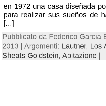
en
1972
una casa diseñada po
para realizar sus sueños de h
[...]
Pubblicato da Federico Garcia Ba
2013 | Argomenti:
Lautner
,
Los 
Sheats Goldstein
,
Abitazione
|