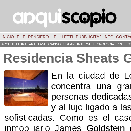
INICIO
FILE
PENSIERO
I PIÙ LETTI
PUBBLICITA '
INFO
CONTA
ARCHITETTURA
ART
LANDSCAPING
URBAN
INTERNI
TECNOLOGIA
PROFES
Residencia Sheats G
En la ciudad de L
concentra una gra
personas dedicada
y al lujo ligado a 
sofisticadas
.
Como es el cas
inmobiliario James Goldstein