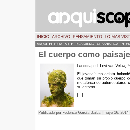
INICIO
ARCHIVO
PENSAMIENTO
LO MAS VIS
ARQUITECTURA
ARTE
PAISAJISMO
URBANÍSTICA
INTE
El cuerpo como paisaj
Landscape I. Levi van Veluw, 
El jovencísimo artista holan
que toman su propio cuerpo c
metafórica de autorretratarse 
su entorno.
[...]
Publicado por Federico García Barba | mayo 16, 2014