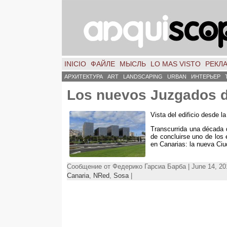
INICIO
ФАЙЛЕ
МЫСЛЬ
LO MAS VISTO
РЕКЛ
АРХИТЕКТУРА
ART
LANDSCAPING
URBAN
ИНТЕРЬЕР
Los nuevos Juzgados d
Vista del edificio desde l
Transcurrida una década 
de concluirse uno de los 
en Canarias
:
la nueva Ciu
Сообщение от Федерико Гарсиа Барба | June 14, 20
Canaria
,
NRed
,
Sosa
|