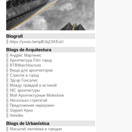
Blogroll
https://youtu.be/qdK3q1SKEoU
Blogs de Arquitectura
Андрес Мартинес
Архитектура Film город
BTBWarchitecture
Вещи для архитекторов
Стрелок в город
Эдгар Гонсалес
Между правдой и истиной
HIC архитектуры
Мой Архитектурные Moleskine
Несколько стратегий
Предложения неразумно
Stępień Арно
Veredes
Blogs de Urbanística
Масштаб человека в городах