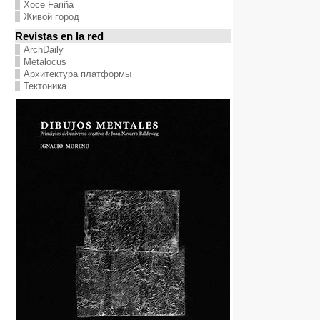
Хосе Fariña
Живой город
Revistas en la red
ArchDaily
Metalocus
Архитектура платформы
Тектоника