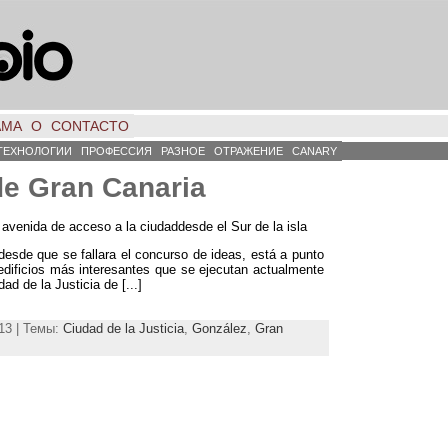
АМА
О
CONTACTO
ТЕХНОЛОГИИ
ПРОФЕССИЯ
РАЗНОЕ
ОТРАЖЕНИЕ
CANARY
e Gran Canaria
a avenida de acceso a la ciudaddesde el Sur de la isla
desde que se fallara el concurso de ideas
,
está a punto
edificios más interesantes que se ejecutan actualmente
dad de la Justicia de
[...]
13 | Темы:
Ciudad de la Justicia
,
González
,
Gran