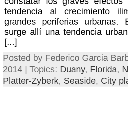
constatar los graves efectos 
tendencia al crecimiento il
grandes periferias urbanas.
surge allí una tendencia urban
[...]
Posted by Federico Garcia Barb
2014 | Topics:
Duany
,
Florida
,
N
Platter-Zyberk
,
Seaside
,
City p