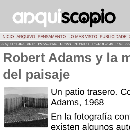
INICIO
ARQUIVO
PENSAMENTO
LO MAS VISTO
PUBLICIDADE
ARQUITETURA
ARTE
PAISAGISMO
URBAN
INTERIOR
TECNOLOGIA
PROFISS
Robert Adams y la m
del paisaje
Un patio trasero
.
Co
Adams
, 1968
En la fotografía c
existen algunos aut