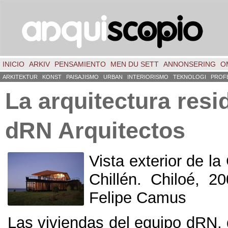
INICIO
ARKIV
PENSAMIENTO
MEN DU SETT
ANNONSERING
O
ARKITEKTUR
KONST
PAISAJISMO
URBAN
INTERIORISMO
TEKNOLOGI
PROF
La arquitectura resi
dRN Arquitectos
Vista exterior de l
Chillén
. Chiloé, 2
Felipe Camus
Las viviendas del equipo dRN
,