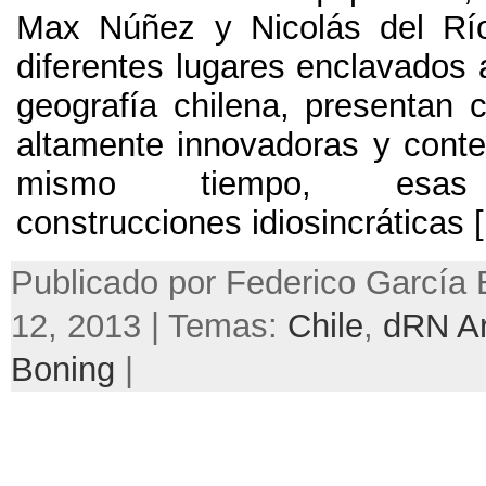
Max Núñez y Nicolás del Rí
diferentes lugares enclavados a
geografía chilena
,
presentan c
altamente innovadoras y cont
mismo tiempo
,
esas
construcciones idiosincráticas
[
Publicado por Federico García B
12, 2013 | Temas:
Chile
,
dRN Ar
Boning
|