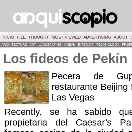
INICIO
FILE
THOUGHT
MOST VIEWED
ADVERTISING
ABOUT
ARCHITECTURE
ART
LANDSCAPING
URBAN
INTERIOR
TECHNOLOGY
PROF
Los fideos de Pekín
Pecera de Gu
restaurante Beijing
Las Vegas
Recently,
se ha sabido qu
propietaria del Caesar’s Pa