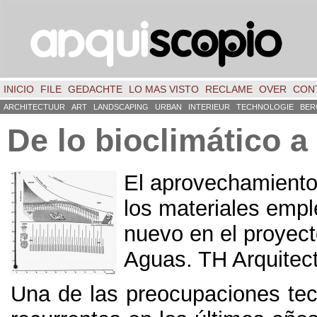
INICIO
FILE
GEDACHTE
LO MAS VISTO
RECLAME
OVER
CON
ARCHITECTUUR
ART
LANDSCAPING
URBAN
INTERIEUR
TECHNOLOGIE
BER
De lo bioclimático a
El aprovechamiento 
los materiales emp
nuevo en el proyec
Aguas
.
TH Arquitec
Una de las preocupaciones te