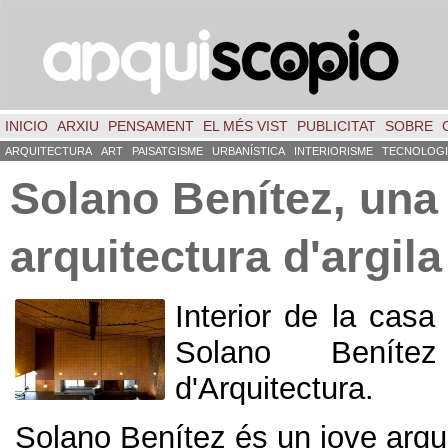
INICIO
ARXIU
PENSAMENT
EL MÉS VIST
PUBLICITAT
SOBRE
ARQUITECTURA
ART
PAISATGISME
URBANÍSTICA
INTERIORISME
TECNOLOGI
Solano Benítez, una
arquitectura d'argila
Interior de la casa
Solano Beníte
d'Arquitectura.
Solano Benítez és un jove arqu