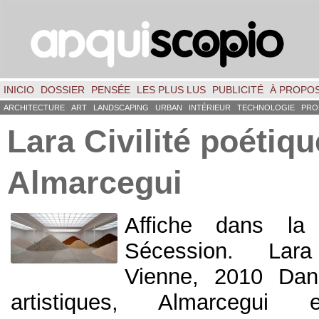
INICIO
DOSSIER
PENSÉE
LES PLUS LUS
PUBLICITÉ
À PROPO
ARCHITECTURE
ART
LANDSCAPING
URBAN
INTÉRIEUR
TECHNOLOGIE
PRO
Lara Civilité poétiqu
Almarcegui
Affiche dans la
Sécession. Lara
Vienne, 2010 Dan
artistiques, Almarcegui