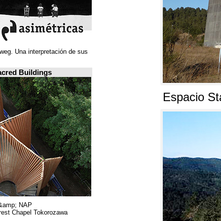
Juan Navarro Baldeweg. Una interpretación de sus
ideas espaciales.
A closer look: Sacred Buildings
Hiroshi Nakamura &amp; NAP.
Sayama Forest Chapel Tokorozawa, اليابان.
RIBA, لندن.