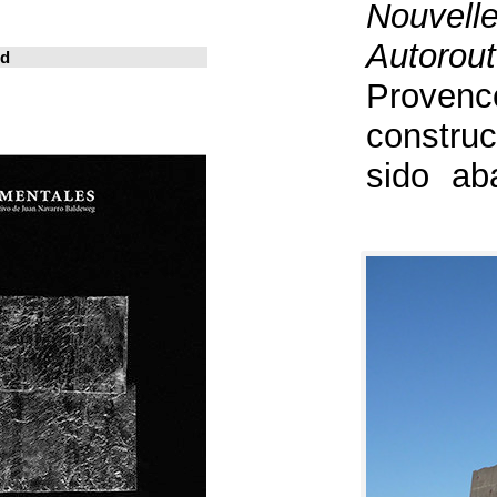
خوسيه فارينا
المدينة المعيشة
Revistas en la red
ArchDaily
Metalocus
العمارة منصة
فن البناء