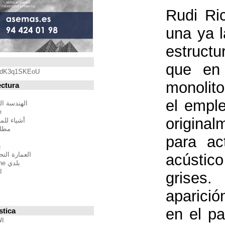
Blogroll
https://youtu.be/qdK3q1SKEoU
Blogs de Arquitectura
أندريس مارتينيز
الهندسة المعمارية فيلم مدينة
BTBWarchitecture
أشياء للمهندسين المعماريين
مطلق النار إلى المدينة
إدغار غونزاليس
بين الصواب وصحيح
العمارة التحالف الدولي للموئل
بلدي Moleskine المعمارية
استراتيجيات متعددة
مقترحات غير حكيم
Stepien أرنو
Veredes
Blogs de Urbanística
الإنسان مقياس مدن