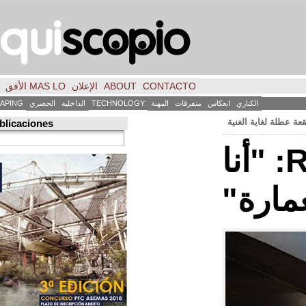
CONTACTO
ABOUT
الإعلان
MAS LO الأفق
فكر
FILE
INICIO
كاس
متفرقات
المهنة
TECHNOLOGY
الداخلية
الحضري
LANDSCAPING
ART
العمارة
Búsqueda de publicaciones