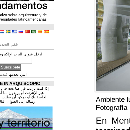
Un espacio colaborativo sobre arquitectura y de
encuentro entre universidades latinoamericanas
ترجمة محتوى
تحرير الترجمة
تلقي التحديثات ARQUISCOPIO
ادخل عنوان البريد الإلكتروني الخاص بك:
التي تخدمها
فيدبورنر
PROMOCIÓNATE IN ARQUISCOPIO
إذا كنت ترغب في هنا publicitemos موقعك, للتسوق
عبر الإنترنت أو يريدون منا أن يقدم اعمال المهنية
الخاصة بك أو يمكن أن تطلب ذلك عن طريق إرسال
رسالة إلى العنوان التالي:
correo@cppa.es