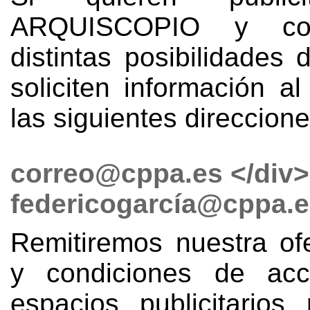
ARQUISCOPIO y con
distintas posibilidades 
soliciten información a
las siguientes direccion
correo@cppa.es
</div>
federicogarcí
a@cppa.e
Remitiremos nuestra of
y condiciones de ac
espacios publicitarios