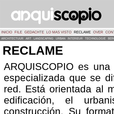
INICIO
FILE
GEDACHTE
LO MAS VISTO
RECLAME
OVER
CON
ARCHITECTUUR
ART
LANDSCAPING
URBAN
INTERIEUR
TECHNOLOGIE
BER
RECLAME
ARQUISCOPIO es una p
especializada que se di
red
.
Está orientada al 
edificación
,
el urban
construcción
.
Su forma