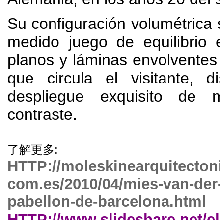
Su configuración volumétrica
medido juego de equilibrio 
planos y láminas envolventes 
que circula el visitante
,
d
despliegue exquisito de m
contraste
.
了解更多:
HTTP://
moleskinearquitecton
com.es/2010/04/mies-van-der
pabellon-de-barcelona.html
HTTP://
www.slideshare.net/e