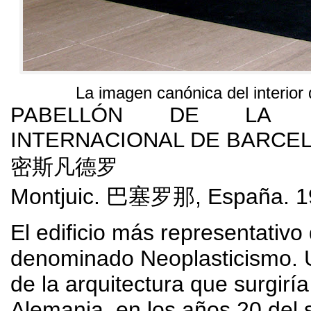
La imagen canónica del interior d
PABELLÓN DE LA EX
INTERNACIONAL DE BARCE
密斯凡德罗
Montjuic
.
巴塞罗那,
España
. 
El edificio más representativo 
denominado Neoplasticismo
.
de la arquitectura que surgirí
Alemania
,
en los años
20
del 