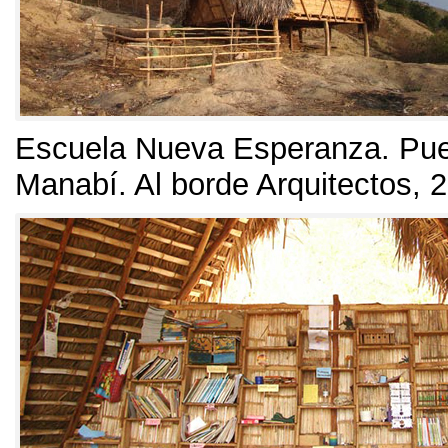
Escuela Nueva Esperanza
.
Pue
Manabí
.
Al borde Arquitectos
, 