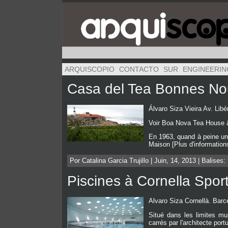
ARQUISCOPIO
CONTACTO
SUR
ENGINEERIN
Casa del Tea Bonnes No
Álvaro Siza Vieira Av. Libé
Voir Boa Nova Tea House à 
En 1963, quand à peine une
Maison [Plus d'information
Por Catalina Garcia Trujillo | Juin, 14, 2013 | Balises:
Piscines à Cornella Spor
Alvaro Siza Cornellà. Bar
Situé dans les limites mu
carrés par l'architecte port