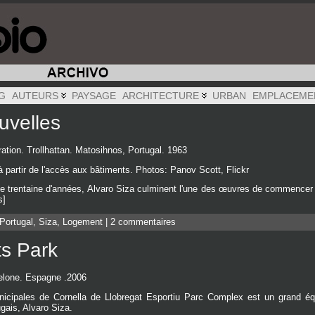
G
AUTEURS
PAYSAGE
ARCHITECTURE
URBAN
EMPLACEME
uvelles
ration. Trollhattan. Matosihnos, Portugal. 1963
partir de l'accès aux bâtiments. Photos: Panov Scott, Flickr
 trentaine d'années, Alvaro Siza culminent l'une des œuvres de commencer sa 
s]
Portugal
,
Siza
,
Logement
|
2 commentaires
ts Park
celone. Espagne .2006
nicipales de Cornella de Llobregat Esportiu Parc Complex est un grand éq
ugais, Alvaro Siza.