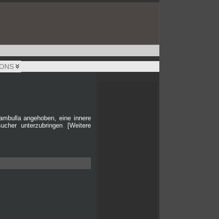
IONS
 Dambulla angehoben, eine innere
her unterzubringen [Weitere