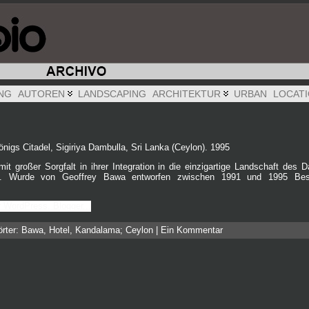
NG
AUTOREN
LANDSCAPING
ARCHITEKTUR
URBAN
LOCAT
igs Citadel, Sigiriya Dambulla, Sri Lanka (Ceylon). 1995
it großer Sorgfalt in ihrer Integration in die einzigartige Landschaft des
n. Wurde von Geoffrey Bawa entworfen zwischen 1991 und 1995 Besuc
örter:
Bawa
,
Hotel
,
Kandalama; Ceylon
|
Ein Kommentar