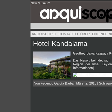
New Museum
New Museum
New Museum
ARQUISCOPIO
CONTACTO
ÜBER
ENGINEERI
Hotel Kandalama
Geoffrey Bawa Kaspaya Kön
Das Resort befindet sich m
Region der Insel Ceylo
Informationen]
Von Federico García Barba | März, 2, 2013 | Schlagw